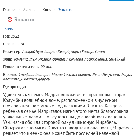
Главная
Афиша
Кино
Энканто
Энканто
+
Кино
Год:
2021
Страна:
США
Режиссер:
Джаред Буш, Байрон Ховард, Чариз Кастро Смит
Жанр:
Мультфильм, мюзикл, фэнтези, комедия, приключения, семейный
Продолжительность:
99 мин.
В ролях:
Стефани Беатриз, Мария Сесилия Ботеро, Джон Легуизамо, Мауро
Кастильо, Джессика Дарроу
Где проходит:
Удивительная семья Мадригалов живет в спрятанном в горах
Колумбии волшебном доме, расположенном в чудесном
и очаровательном уголке под названием Энканто. Каждого
ребёнка в семье Мадригалов магия этого места благословила
уникальным даром — от суперсилы до способности исцелять.
Увы, магия обошла стороной одну лишь юную Мирабель.
Обнаружив, что магия Энканто находится в опасности, Мирабель
решает, что именно она может быть последней надеждой