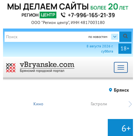
ООО "Регион центр", ИНН 4817003180
по новостям
8 августа 2026 г.
18+
суббота
Toggle
navigat
Брянск
Кино
Гастроли
6+