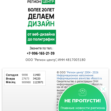
ООО "Регион центр", ИНН 4817003180
© ООО
"Регион центр" 2004 - 2026
Информационное наполнение:
Информационное агентство vRossii.ru
Свидетельство о регистрации СМИ
информационного агентства vRossii.ru
ИА № ФС 77‑35502
выдано РОСКОМНАДЗОРом 04 марта
2009г.
И. О. Главного редактора Нарыков А. Н.
Баннеры на портале размещаются на
НЕ ПРОПУСТИ!
правах рекламы.
Реклама на портале:
Главные новости региона
Рекламное агентство "Умный маркетинг"
тел. 7-910-267-70-40,