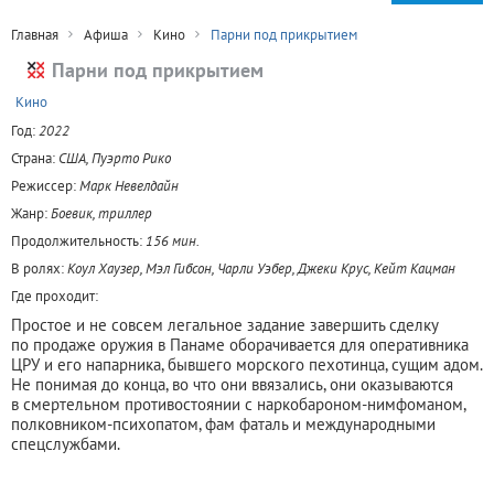
Главная
Афиша
Кино
Парни под прикрытием
Парни под прикрытием
+
Кино
Год:
2022
Страна:
США, Пуэрто Рико
Режиссер:
Марк Невелдайн
Жанр:
Боевик, триллер
Продолжительность:
156 мин.
В ролях:
Коул Хаузер, Мэл Гибсон, Чарли Уэбер, Джеки Крус, Кейт Кацман
Где проходит:
Простое и не совсем легальное задание завершить сделку
по продаже оружия в Панаме оборачивается для оперативника
ЦРУ и его напарника, бывшего морского пехотинца, сущим адом.
Не понимая до конца, во что они ввязались, они оказываются
в смертельном противостоянии с наркобароном-нимфоманом,
полковником-психопатом, фам фаталь и международными
спецслужбами.