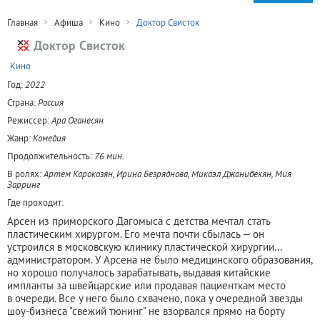
Главная
Афиша
Кино
Доктор Свисток
Доктор Свисток
+
Кино
Год:
2022
Страна:
Россия
Режиссер:
Ара Оганесян
Жанр:
Комедия
Продолжительность:
76 мин.
В ролях:
Артем Карокозян, Ирина Безряднова, Микаэл Джанибекян, Мия
Зарринг
Где проходит:
Арсен из приморского Дагомыса с детства мечтал стать
пластическим хирургом. Его мечта почти сбылась — он
устроился в московскую клинику пластической хирургии…
администратором. У Арсена не было медицинского образования,
но хорошо получалось зарабатывать, выдавая китайские
импланты за швейцарские или продавая пациенткам место
в очереди. Все у него было схвачено, пока у очередной звезды
шоу-бизнеса "свежий тюнинг" не взорвался прямо на борту