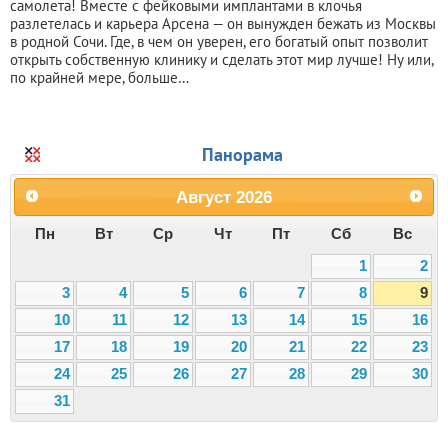
самолета! Вместе с фейковыми имплантами в клочья
разлетелась и карьера Арсена — он вынужден бежать из Москвы
в родной Сочи. Где, в чем он уверен, его богатый опыт позволит
открыть собственную клинику и сделать этот мир лучше! Ну или,
по крайней мере, больше…
Панорама
Август
2026
Пн
Вт
Ср
Чт
Пт
Сб
Вс
1
2
3
4
5
6
7
8
9
10
11
12
13
14
15
16
17
18
19
20
21
22
23
24
25
26
27
28
29
30
31