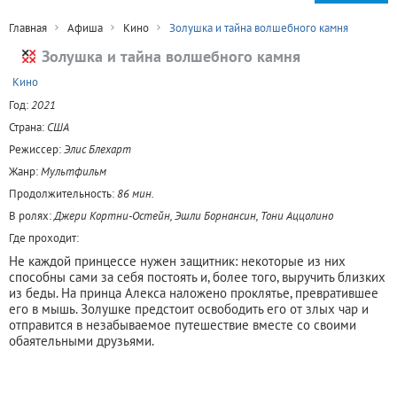
Главная
Афиша
Кино
Золушка и тайна волшебного камня
Золушка и тайна волшебного камня
+
Кино
Год:
2021
Страна:
США
Режиссер:
Элис Блехарт
Жанр:
Мультфильм
Продолжительность:
86 мин.
В ролях:
Джери Кортни-Остейн, Эшли Борнансин, Тони Аццолино
Где проходит:
Не каждой принцессе нужен защитник: некоторые из них
способны сами за себя постоять и, более того, выручить близких
из беды. На принца Алекса наложено проклятье, превратившее
его в мышь. Золушке предстоит освободить его от злых чар и
отправится в незабываемое путешествие вместе со своими
обаятельными друзьями.