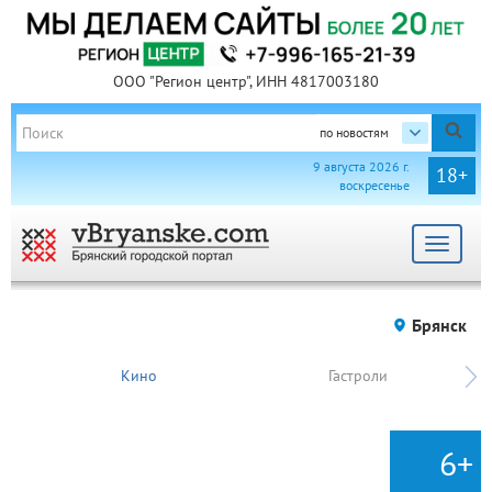
ООО "Регион центр", ИНН 4817003180
по новостям
9 августа 2026 г.
18+
воскресенье
Toggle
navigat
Брянск
Кино
Гастроли
6+