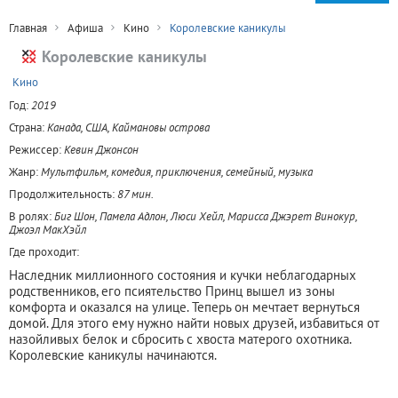
Главная
Афиша
Кино
Королевские каникулы
Королевские каникулы
+
Кино
Год:
2019
Страна:
Канада, США, Каймановы острова
Режиссер:
Кевин Джонсон
Жанр:
Мультфильм, комедия, приключения, семейный, музыка
Продолжительность:
87 мин.
В ролях:
Биг Шон, Памела Адлон, Люси Хейл, Марисса Джэрет Винокур,
Джоэл МакХэйл
Где проходит:
Наследник миллионного состояния и кучки неблагодарных
родственников, его псиятельство Принц вышел из зоны
комфорта и оказался на улице. Теперь он мечтает вернуться
домой. Для этого ему нужно найти новых друзей, избавиться от
назойливых белок и сбросить с хвоста матерого охотника.
Королевские каникулы начинаются.