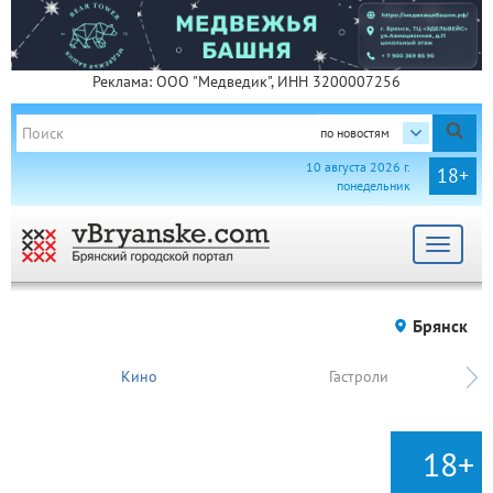
Реклама: ООО "Медведик", ИНН 3200007256
по новостям
10 августа 2026 г.
18+
понедельник
Toggle
navigat
Брянск
Кино
Гастроли
18+