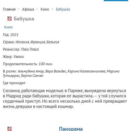
Главная
Афиша
Кино
Бабушка
Бабушка
+
Кино
Год:
2021
Страна:
Испания, Франция, Бельгия
Режиссер:
Пако Пласа
Жанр:
Ужасы
Продолжительность:
100 мин.
В ролях:
Альмудена Амор, Вера Вальдес, Карина Колокольчикова, Марина
Гутьеррес, Берта Санчес
Где проходит:
Сюзанна, работающая моделью в Париже, вынуждена вернуться
в Мадрид ради бабушки, которая ее вырастила, — у той случился
сердечный приступ. Но всего несколько дней с ней превращают
жизнь девушки в настоящий кошмар.
Панорама