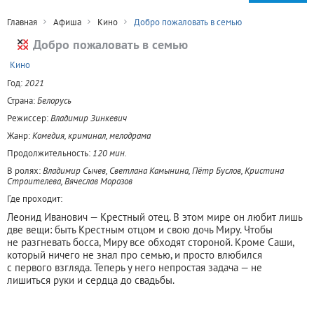
Главная
Афиша
Кино
Добро пожаловать в семью
Добро пожаловать в семью
+
Кино
Год:
2021
Страна:
Белорусь
Режиссер:
Владимир Зинкевич
Жанр:
Комедия, криминал, мелодрама
Продолжительность:
120 мин.
В ролях:
Владимир Сычев, Светлана Камынина, Пётр Буслов, Кристина
Строителева, Вячеслав Морозов
Где проходит:
Леонид Иванович — Крестный отец. В этом мире он любит лишь
две вещи: быть Крестным отцом и свою дочь Миру. Чтобы
не разгневать босса, Миру все обходят стороной. Кроме Саши,
который ничего не знал про семью, и просто влюбился
с первого взгляда. Теперь у него непростая задача — не
лишиться руки и сердца до свадьбы.