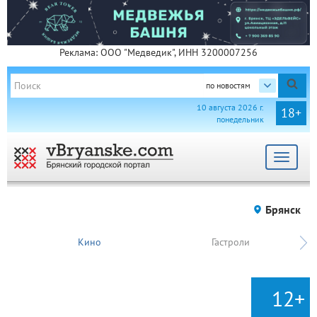
Реклама: ООО "Медведик", ИНН 3200007256
по новостям
10 августа 2026 г.
18+
понедельник
Toggle
navigat
Брянск
Кино
Гастроли
12+