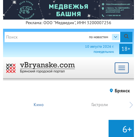
Реклама: ООО "Медведик", ИНН 3200007256
по новостям
10 августа 2026 г.
18+
понедельник
Toggle
navigat
Брянск
Кино
Гастроли
6+