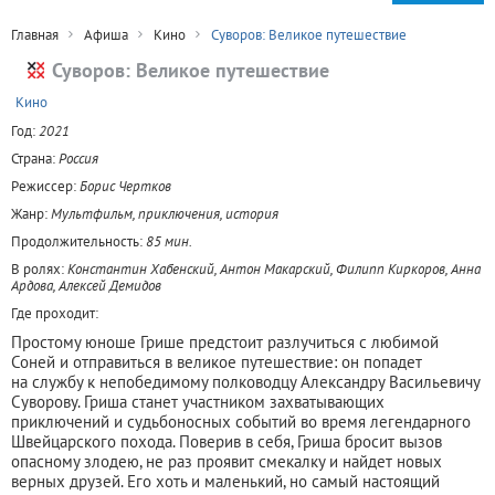
Главная
Афиша
Кино
Суворов: Великое путешествие
Суворов: Великое путешествие
+
Кино
Год:
2021
Страна:
Россия
Режиссер:
Борис Чертков
Жанр:
Мультфильм, приключения, история
Продолжительность:
85 мин.
В ролях:
Константин Хабенский, Антон Макарский, Филипп Киркоров, Анна
Ардова, Алексей Демидов
Где проходит:
Простому юноше Грише предстоит разлучиться с любимой
Соней и отправиться в великое путешествие: он попадет
на службу к непобедимому полководцу Александру Васильевичу
Суворову. Гриша станет участником захватывающих
приключений и судьбоносных событий во время легендарного
Швейцарского похода. Поверив в себя, Гриша бросит вызов
опасному злодею, не раз проявит смекалку и найдет новых
верных друзей. Его хоть и маленький, но самый настоящий