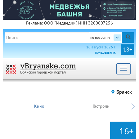
Реклама: ООО "Медведик", ИНН 3200007256
по новостям
10 августа 2026 г.
18+
понедельник
Toggle
navigat
Брянск
Кино
Гастроли
16+