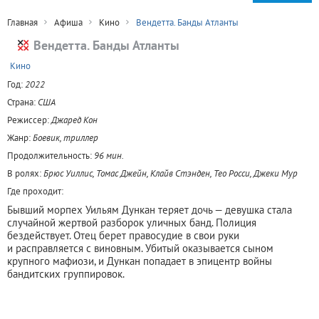
Главная
Афиша
Кино
Вендетта. Банды Атланты
Вендетта. Банды Атланты
+
Кино
Год:
2022
Страна:
США
Режиссер:
Джаред Кон
Жанр:
Боевик, триллер
Продолжительность:
96 мин.
В ролях:
Брюс Уиллис, Томас Джейн, Клайв Стэнден, Тео Росси, Джеки Мур
Где проходит:
Бывший морпех Уильям Дункан теряет дочь — девушка стала
случайной жертвой разборок уличных банд. Полиция
бездействует. Отец берет правосудие в свои руки
и расправляется с виновным. Убитый оказывается сыном
крупного мафиози, и Дункан попадает в эпицентр войны
бандитских группировок.