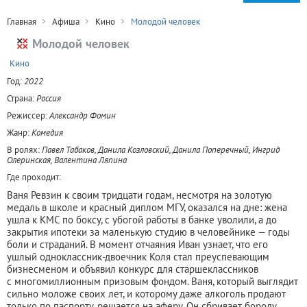
Главная
Афиша
Кино
Молодой человек
Молодой человек
+
Кино
Год:
2022
Страна:
Россия
Режиссер:
Александр Фомин
Жанр:
Комедия
В ролях:
Павел Табаков, Данила Козловский, Данила Поперечный, Ингрид
Олеринская, Валентина Ляпина
Где проходит:
Ваня Ревзин к своим тридцати годам, несмотря на золотую
медаль в школе и красный диплом МГУ, оказался на дне: жена
ушла к КМС по боксу, с убогой работы в банке уволили, а до
закрытия ипотеки за маленькую студию в человейнике — годы
боли и страданий. В момент отчаяния Иван узнает, что его
ушлый одноклассник-двоечник Коля стал преуспевающим
бизнесменом и объявил конкурс для старшеклассников
с многомиллионным призовым фондом. Ваня, который выглядит
сильно моложе своих лет, и которому даже алкоголь продают
только по паспорту, решается на аферу. Он сбривает бороду,