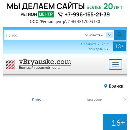
ООО "Регион центр", ИНН 4817003180
по новостям
10 августа 2026 г.
18+
понедельник
Toggle
navigat
Брянск
Кино
Гастроли
16+