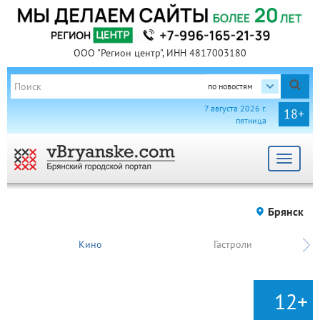
ООО "Регион центр", ИНН 4817003180
по новостям
7 августа 2026 г.
18+
пятница
Toggle
navigat
Брянск
Кино
Гастроли
12+