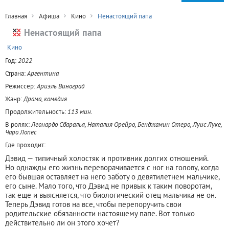
Главная
Афиша
Кино
Ненастоящий папа
Ненастоящий папа
+
Кино
Год:
2022
Страна:
Аргентина
Режиссер:
Ариэль Виноград
Жанр:
Драма, комедия
Продолжительность:
113 мин.
В ролях:
Леонардо Сбаралья, Наталия Орейро, Бенджамин Отеро, Луис Луке,
Чаро Лопес
Где проходит:
Дэвид — типичный холостяк и противник долгих отношений.
Но однажды его жизнь переворачивается с ног на голову, когда
его бывшая оставляет на него заботу о девятилетнем мальчике,
его сыне. Мало того, что Дэвид не привык к таким поворотам,
так еще и выясняется, что биологический отец мальчика не он.
Теперь Дэвид готов на все, чтобы перепоручить свои
родительские обязанности настоящему папе. Вот только
действительно ли он этого хочет?