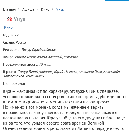
Главная
Афиша
Кино
Vнук
Vнук
+
Кино
Год:
2022
Страна:
Россия
Режиссер:
Тимур Гарафутдинов
Жанр:
Приключения, драма, военный, история
Продолжительность:
79 мин.
В ролях:
Тимур Гарафутдинов, Юрий Назаров, Ангелина Вовк, Александр
Залдостанов, Рома Жиган
Где проходит:
Юра — максималист по характеру, отслуживший в спецназе,
успешно примерил на себя роль хип-хоп артиста, убеждённого
в том, что мир можно изменить текстами в свои треках.
Но именно в тот момент, когда мы начинаем верить
в правильность и неуязвимость героя, для него начинаются
настоящие испытания. Юра узнаёт, что его дедушка в больнице
из-за того, что увидел своего врага времён Великой
Отечественной войны в репортаже из Латвии о параде в честь