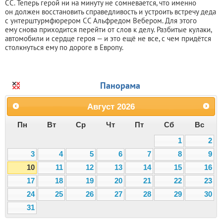
СС. Теперь герой ни на минуту не сомневается, что именно
он должен восстановить справедливость и устроить встречу деда
с унтерштурмфюрером СС Альфредом Вебером. Для этого
ему снова приходится перейти от слов к делу. Разбитые кулаки,
автомобили и сердце героя — и это ещё не все, с чем придётся
столкнуться ему по дороге в Европу.
Панорама
Август
2026
Пн
Вт
Ср
Чт
Пт
Сб
Вс
1
2
3
4
5
6
7
8
9
10
11
12
13
14
15
16
17
18
19
20
21
22
23
24
25
26
27
28
29
30
31