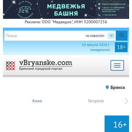
Реклама: ООО "Медведик", ИНН 3200007256
по новостям
10 августа 2026 г.
18+
понедельник
Toggle
navigat
Брянск
Кино
Гастроли
16+