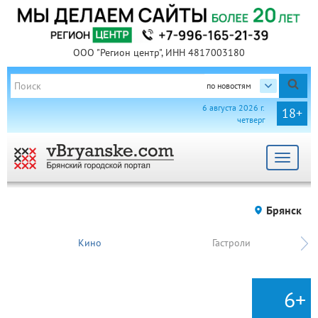
ООО "Регион центр", ИНН 4817003180
по новостям
6 августа 2026 г.
18+
четверг
Toggle
navigat
Брянск
Кино
Гастроли
6+