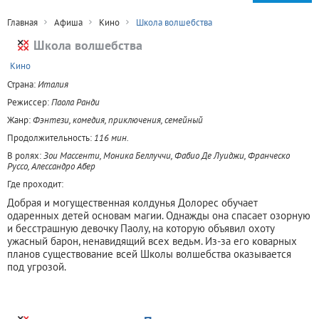
Главная
Афиша
Кино
Школа волшебства
Школа волшебства
+
Кино
Страна:
Италия
Режиссер:
Паола Ранди
Жанр:
Фэнтези, комедия, приключения, семейный
Продолжительность:
116 мин.
В ролях:
Зои Массенти, Моника Беллуччи, Фабио Де Луиджи, Франческо
Руссо, Алессандро Абер
Где проходит:
Добрая и могущественная колдунья Долорес обучает
одаренных детей основам магии. Однажды она спасает озорную
и бесстрашную девочку Паолу, на которую объявил охоту
ужасный барон, ненавидящий всех ведьм. Из-за его коварных
планов существование всей Школы волшебства оказывается
под угрозой.