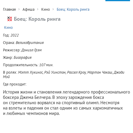
Главная
Афиша
Кино
Боец: Король ринга
Боец: Король ринга
+
Кино
Год:
2022
Страна:
Великобритания
Режиссер:
Дэниэл Грэм
Жанр:
Биография
Продолжительность:
107 мин.
В ролях:
Мэтт Хукингс, Рэй Уинстон, Рассел Кроу, Мартон Чокаш, Джоди
Мэй
Где проходит:
История жизни и становления легендарного профессионального
боксера Джема Белчера. В эпоху зарождения бокса
он стремительно ворвался на спортивный олимп. Несмотря
на взлеты и падения он стал одним из самых харизматичных
и любимых чемпионов мира.