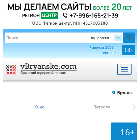
ООО "Регион центр", ИНН 4817003180
по новостям
7 августа 2026 г.
18+
пятница
Toggle
navigat
Брянск
Кино
Гастроли
16+