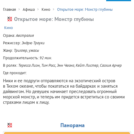
Главная
Афиша
Кино
Открытое море: Монстр глубины
Открытое море: Монстр глубины
+
Кино
Страна:
Австралия
Режиссер:
Эндрю Трауки
Жанр:
Триллер, ужасы
Продолжительность:
92 мин.
В ролях:
Тересса Лиэн, Тим Росс, Энн Чюонг, Кейт Листер, Саския Арчер
Где проходит:
Ники и ее подруги отправляются на экзотический остров
в Тихом океане, чтобы покататься на байдарках и заняться
дайвингом. Но девушек начинает преследовать огромный
морской монстр, и теперь им придется встретиться со своими
страхами лицом к лицу.
Панорама