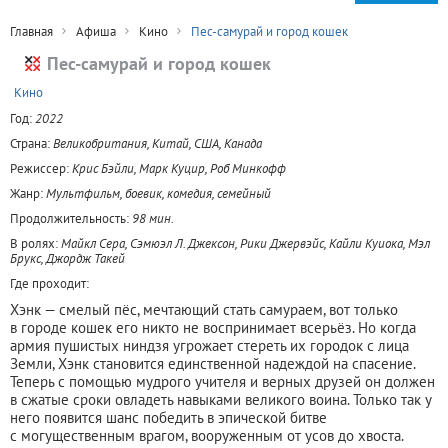
Главная
Афиша
Кино
Пес-самурай и город кошек
Пес-самурай и город кошек
+
Кино
Год:
2022
Страна:
Великобритания, Китай, США, Канада
Режиссер:
Крис Бэйли, Марк Куцир, Роб Минкофф
Жанр:
Мультфильм, боевик, комедия, семейный
Продолжительность:
98 мин.
В ролях:
Майкл Сера, Сэмюэл Л. Джексон, Рики Джервэйс, Кайли Куиока, Мэл
Брукс, Джордж Такей
Где проходит:
Хэнк — смелый пёс, мечтающий стать самураем, вот только
в городе кошек его никто не воспринимает всерьёз. Но когда
армия пушистых ниндзя угрожает стереть их городок с лица
Земли, Хэнк становится единственной надеждой на спасение.
Теперь с помощью мудрого учителя и верных друзей он должен
в сжатые сроки овладеть навыками великого воина. Только так у
него появится шанс победить в эпической битве
с могущественным врагом, вооруженным от усов до хвоста.