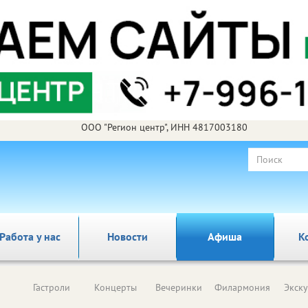
ООО "Регион центр", ИНН 4817003180
Работа у нас
Новости
Афиша
К
Гастроли
Концерты
Вечеринки
Филармония
Экск