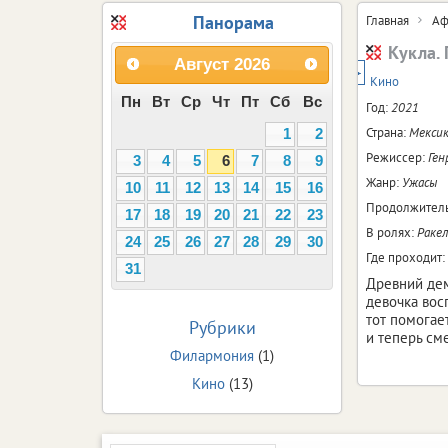
Панорама
Главная
Аф
Кукла.
Август
2026
18+
Кино
Пн
Вт
Ср
Чт
Пт
Сб
Вс
Год:
2021
Страна:
Мекси
1
2
Режиссер:
Ген
3
4
5
6
7
8
9
Жанр:
Ужасы
10
11
12
13
14
15
16
Продолжитель
17
18
19
20
21
22
23
В ролях:
Ракел
24
25
26
27
28
29
30
Где проходит:
31
Древний дем
девочка вос
тот помогае
Рубрики
и теперь см
Филармония
(1)
Кино
(13)