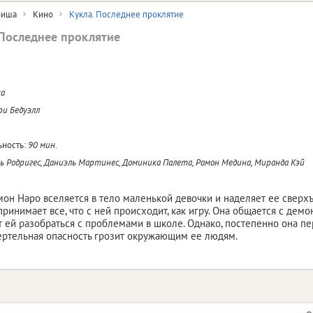
иша
Кино
Кукла. Последнее проклятие
 Последнее проклятие
ка
ри Бедуэлл
ность:
90 мин.
ь Родригес, Даниэль Мартинес, Доминика Палета, Рамон Медина, Миранда Кэй
он Наро вселяется в тело маленькой девочки и наделяет ее сверхъ
принимает все, что с ней происходит, как игру. Она общается с дем
т ей разобраться с проблемами в школе. Однако, постепенно она пе
ертельная опасность грозит окружающим ее людям.