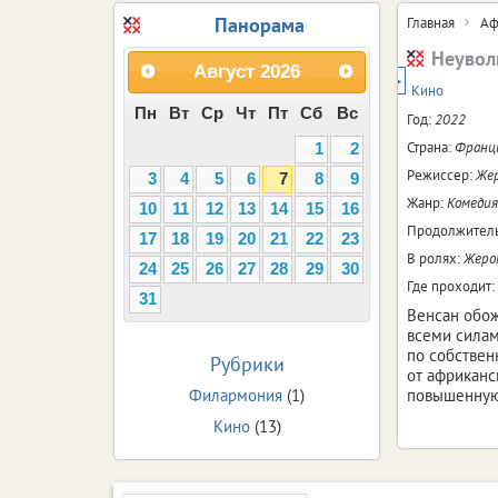
Панорама
Главная
Аф
Неувол
Август
2026
16+
Кино
Пн
Вт
Ср
Чт
Пт
Сб
Вс
Год:
2022
Страна:
Франц
1
2
Режиссер:
Же
3
4
5
6
7
8
9
Жанр:
Комедия
10
11
12
13
14
15
16
Продолжитель
17
18
19
20
21
22
23
В ролях:
Жером
24
25
26
27
28
29
30
Где проходит:
31
Венсан обож
всеми силам
по собствен
Рубрики
от африканс
Филармония
(1)
повышенную
Кино
(13)