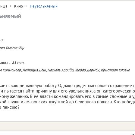
иша
Кино
Неувольняемый
ьняемый
ия
ром Коммандёр
ность:
83 мин.
 Коммандёр, Летиция Дош, Паскаль Арбийо, Жерар Дармон, Кристиан Клавье
ает свою непыльную работу. Однако грядет массовое сокращение 
и пытается найти причину для его увольнения, а он категорически 
ному желанию. В ее власти командировать его в самые сложные и 
кой глуши и амазонских джунглей до Северного полюса. Кто победит 
 пенсию?