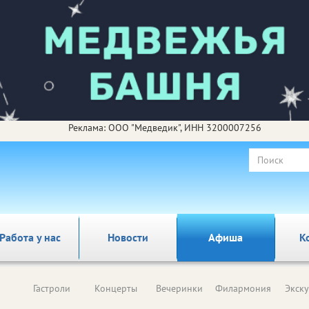
Реклама: ООО "Медведик", ИНН 3200007256
Работа у нас
Новости
Афиша
К
Гастроли
Концерты
Вечеринки
Филармония
Экск