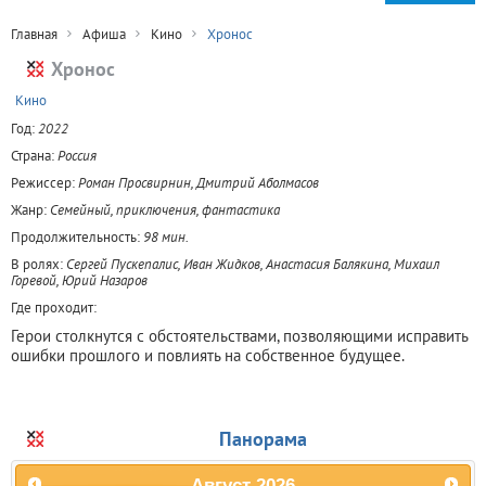
Главная
Афиша
Кино
Хронос
Хронос
+
Кино
Год:
2022
Страна:
Россия
Режиссер:
Роман Просвирнин, Дмитрий Аболмасов
Жанр:
Семейный, приключения, фантастика
Продолжительность:
98 мин.
В ролях:
Сергей Пускепалис, Иван Жидков, Анастасия Балякина, Михаил
Горевой, Юрий Назаров
Где проходит:
Герои столкнутся с обстоятельствами, позволяющими исправить
ошибки прошлого и повлиять на собственное будущее.
Панорама
Август
2026