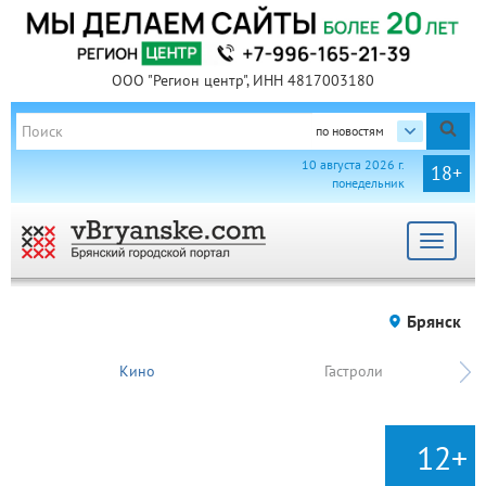
ООО "Регион центр", ИНН 4817003180
по новостям
10 августа 2026 г.
18+
понедельник
Toggle
navigat
Брянск
Кино
Гастроли
12+