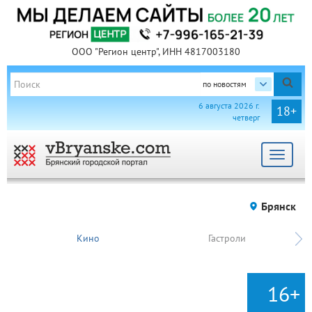
ООО "Регион центр", ИНН 4817003180
по новостям
6 августа 2026 г.
18+
четверг
Toggle
navigat
Брянск
Кино
Гастроли
16+