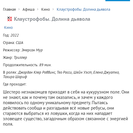
Главная
Афиша
Кино
Клаустрофобы. Долина дьявола
Клаустрофобы. Долина дьявола
+
Кино
Год:
2022
Страна:
США
Режиссер:
Эмерсон Мур
Жанр:
Триллер
Продолжительность:
89 мин.
В ролях:
Джордан Клер Роббинс, Тео Росси, Шейн Уэст, Елена Джуатко,
Тахира Шариф
Где проходит:
Шестеро незнакомцев приходят в себя на кукурузном поле. Они
не знают, как и почему там оказались, и зачем у каждого
появилось по одному уникальному предмету. Пытаясь
действовать сообща и разгадывая всё новые ребусы, они
стараются выбраться из ловушки, когда на них нападает
зловещее существо, загадочным образом связанное с энергией
поля.