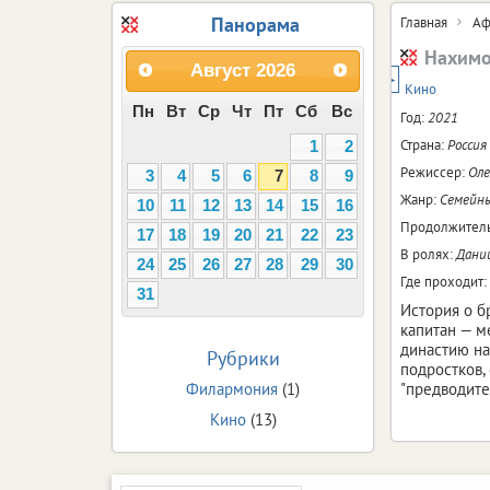
Панорама
Главная
Аф
Нахим
Август
2026
12+
Кино
Пн
Вт
Ср
Чт
Пт
Сб
Вс
Год:
2021
Страна:
Россия
1
2
Режиссер:
Ол
3
4
5
6
7
8
9
Жанр:
Семейны
10
11
12
13
14
15
16
Продолжитель
17
18
19
20
21
22
23
В ролях:
Дании
24
25
26
27
28
29
30
Где проходит:
31
История о б
капитан — м
династию на
Рубрики
подростков,
Филармония
(1)
"предводите
Кино
(13)