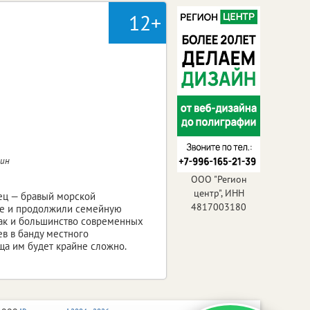
12+
кин
ООО "Регион
центр", ИНН
тец — бравый морской
4817003180
ще и продолжили семейную
Как и большинство современных
ев в банду местного
ща им будет крайне сложно.