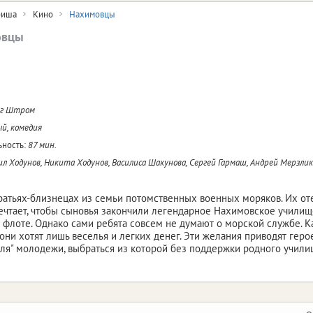
иша
Кино
Нахимовцы
овцы
ег Штром
й, комедия
ность:
87 мин.
л Ходунов, Никита Ходунов, Василиса Шакунова, Сергей Гармаш, Андрей Мерзли
ратьях-близнецах из семьи потомственных военных моряков. Их о
ечтает, чтобы сыновья закончили легендарное Нахимовское учили
 флоте. Однако сами ребята совсем не думают о морской службе. 
 они хотят лишь веселья и легких денег. Эти желания приводят геро
ля" молодежи, выбраться из которой без поддержки родного учили