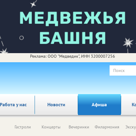
Реклама: ООО "Медведик", ИНН 3200007256
Работа у нас
Новости
Афиша
К
Гастроли
Концерты
Вечеринки
Филармония
Экск