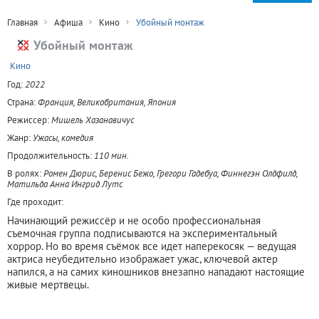
Главная
Афиша
Кино
Убойный монтаж
Убойный монтаж
+
Кино
Год:
2022
Страна:
Франция, Великобритания, Япония
Режиссер:
Мишель Хазанавичус
Жанр:
Ужасы, комедия
Продолжительность:
110 мин.
В ролях:
Ромен Дюрис, Беренис Бежо, Грегори Гадебуа, Финнегэн Олдфилд,
Матильда Анна Ингрид Лутс
Где проходит:
Начинающий режиссёр и не особо профессиональная
съемочная группа подписываются на экспериментальный
хоррор. Но во время съёмок все идет наперекосяк — ведущая
актриса неубедительно изображает ужас, ключевой актер
напился, а на самих киношников внезапно нападают настоящие
живые мертвецы.