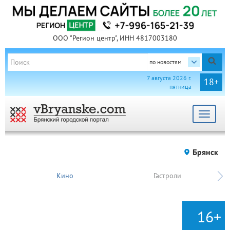
ООО "Регион центр", ИНН 4817003180
по новостям
7 августа 2026 г.
18+
пятница
Toggle
navigat
Брянск
Кино
Гастроли
16+