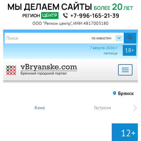
ООО "Регион центр", ИНН 4817003180
по новостям
7 августа 2026 г.
18+
пятница
Toggle
navigat
Брянск
Кино
Гастроли
12+