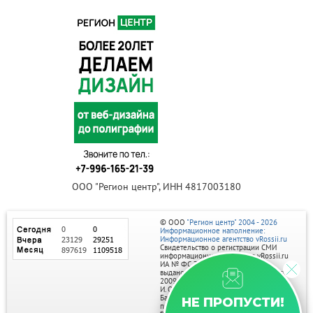
ООО "Регион центр", ИНН 4817003180
© ООО
"Регион центр" 2004 - 2026
Информационное наполнение:
Информационное агентство vRossii.ru
Свидетельство о регистрации СМИ
информационного агентства vRossii.ru
ИА № ФС 77‑35502
выдано РОСКОМНАДЗОРом 04 марта
2009г.
И. О. Главного редактора Нарыков А. Н.
Баннеры на портале размещаются на
НЕ ПРОПУСТИ!
правах рекламы.