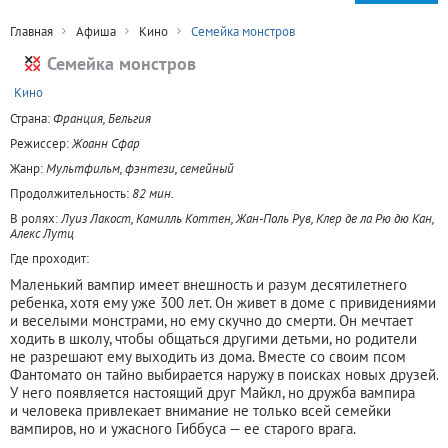
Главная
Афиша
Кино
Семейка монстров
Семейка монстров
+
Кино
Страна:
Франция, Бельгия
Режиссер:
Жоанн Сфар
Жанр:
Мультфильм, фэнтези, семейный
Продолжительность:
82 мин.
В ролях:
Луиз Лакост, Камилль Коттен, Жан-Поль Рув, Клер де ла Рю дю Кан,
Алекс Лутц
Где проходит:
Маленький вампир имеет внешность и разум десятилетнего
ребенка, хотя ему уже 300 лет. Он живет в доме с привидениями
и веселыми монстрами, но ему скучно до смерти. Он мечтает
ходить в школу, чтобы общаться другими детьми, но родители
не разрешают ему выходить из дома. Вместе со своим псом
Фантомато он тайно выбирается наружу в поисках новых друзей.
У него появляется настоящий друг Майкл, но дружба вампира
и человека привлекает внимание не только всей семейки
вампиров, но и ужасного Гиббуса — ее старого врага.