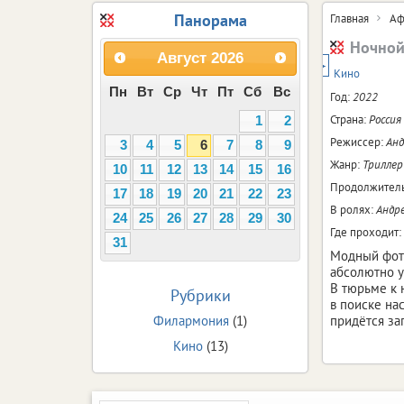
Панорама
Главная
Аф
Ночной
Август
2026
18+
Кино
Пн
Вт
Ср
Чт
Пт
Сб
Вс
Год:
2022
Страна:
Россия
1
2
Режиссер:
Анд
3
4
5
6
7
8
9
Жанр:
Триллер
10
11
12
13
14
15
16
Продолжитель
17
18
19
20
21
22
23
В ролях:
Андре
24
25
26
27
28
29
30
Где проходит:
31
Модный фото
абсолютно у
В тюрьме к 
Рубрики
в поиске на
Филармония
(1)
придётся за
Кино
(13)