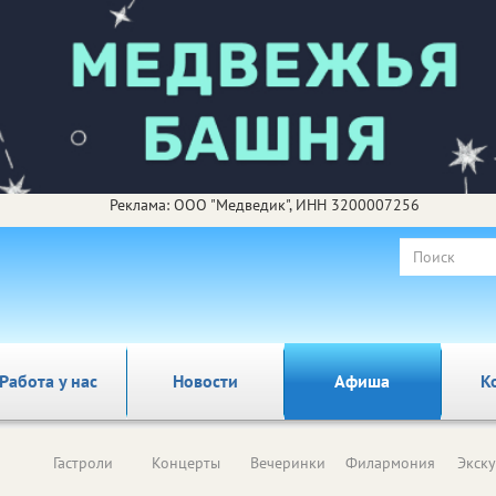
Реклама: ООО "Медведик", ИНН 3200007256
Работа у нас
Новости
Афиша
К
Гастроли
Концерты
Вечеринки
Филармония
Экск