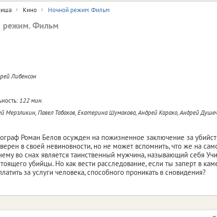
иша
Кино
Ночной режим. Фильм
 режим. Фильм
рей Либенсон
ность:
122 мин.
й Мерзликин, Павел Табаков, Екатерина Шумакова, Андрей Карако, Андрей Душе
граф Роман Белов осужден на пожизненное заключение за убийств
верен в своей невиновности, но не может вспомнить, что же на сам
нему во снах является таинственный мужчина, называющий себя Уч
стоящего убийцы. Но как вести расследование, если ты заперт в к
платить за услуги человека, способного проникать в сновидения?