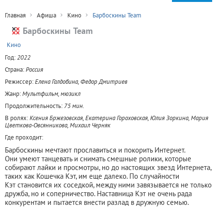
Главная
Афиша
Кино
Барбоскины Team
Барбоскины Team
+
Кино
Год:
2022
Страна:
Россия
Режиссер:
Елена Галдобина, Федор Дмитриев
Жанр:
Мультфильм, мюзикл
Продолжительность:
75 мин.
В ролях:
Ксения Бржезовская, Екатерина Гороховская, Юлия Зоркина, Мария
Цветкова-Овсянникова, Михаил Черняк
Где проходит:
Барбоскины мечтают прославиться и покорить Интернет.
Они умеют танцевать и снимать смешные ролики, которые
собирают лайки и просмотры, но до настоящих звезд Интернета,
таких как Кошечка Кэт, им еще далеко. По случайности
Кэт становится их соседкой, между ними завязывается не только
дружба, но и соперничество. Наставница Кэт не очень рада
конкурентам и пытается внести разлад в дружную семью.