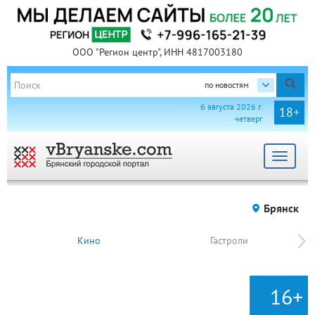
ООО "Регион центр", ИНН 4817003180
по новостям
6 августа 2026 г.
18+
четверг
Toggle
navigat
Брянск
Кино
Гастроли
16+