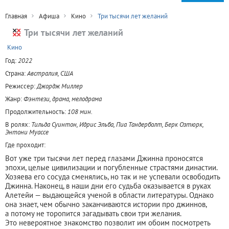
Главная
Афиша
Кино
Три тысячи лет желаний
Три тысячи лет желаний
+
Кино
Год:
2022
Страна:
Австралия, США
Режиссер:
Джордж Миллер
Жанр:
Фэнтези, драма, мелодрама
Продолжительность:
108 мин.
В ролях:
Тильда Суинтон, Идрис Эльба, Пиа Тандерболт, Берк Озтюрк,
Энтони Муассе
Где проходит:
Вот уже три тысячи лет перед глазами Джинна проносятся
эпохи, целые цивилизации и погубленные страстями династии.
Хозяева его сосуда сменялись, но так и не успевали освободить
Джинна. Наконец, в наши дни его судьба оказывается в руках
Алетейи — выдающейся ученой в области литературы. Однако
она знает, чем обычно заканчиваются истории про джиннов,
а потому не торопится загадывать свои три желания.
Это невероятное знакомство позволит им обоим посмотреть