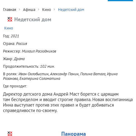
Главная
Афиша
Кино
Недетский дом
Недетский дом
+
Кино
Год:
2021
Страна:
Россия
Режиссер:
Михаил Расходников
Жанр:
Драма
Продолжительность:
102 мин.
В ролях:
Иван Охлобыстин, Александр Панин, Полина Ватага, Ирина
Розанова, Екатерина Соломатина
Где проходит:
Директор детского дома Андрей Маст борется с царящим
там беспределом и вводит строгие правила. Новая воспитанница
Инна выступает против этих правил и будет добиваться
справедливости по-своему.
Панорама