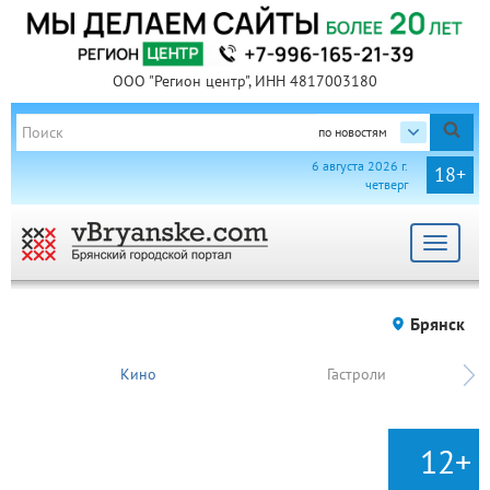
ООО "Регион центр", ИНН 4817003180
по новостям
6 августа 2026 г.
18+
четверг
Toggle
navigat
Брянск
Кино
Гастроли
12+