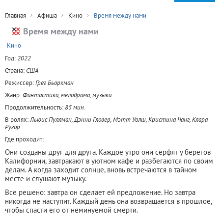
Главная
Афиша
Кино
Время между нами
Время между нами
+
Кино
Год:
2022
Страна:
США
Режиссер:
Грег Бьоркман
Жанр:
Фантастика, мелодрама, музыка
Продолжительность:
85 мин.
В ролях:
Льюис Пуллман, Дэнни Гловер, Мэтт Уолш, Кристина Чанг, Клара
Ругор
Где проходит:
Они созданы друг для друга. Каждое утро они серфят у берегов
Калифорнии, завтракают в уютном кафе и разбегаются по своим
делам. А когда заходит солнце, вновь встречаются в тайном
месте и слушают музыку.
Все решено: завтра он сделает ей предложение. Но завтра
никогда не наступит. Каждый день она возвращается в прошлое,
чтобы спасти его от неминуемой смерти.