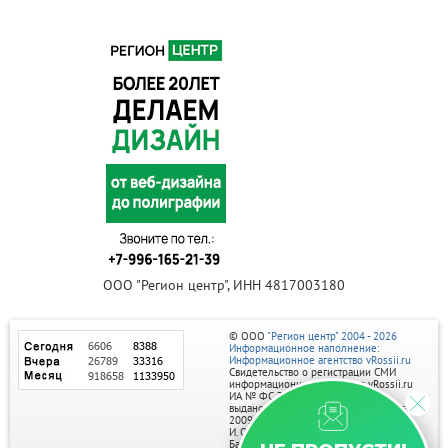
ООО "Регион центр", ИНН 4817003180
© ООО
"Регион центр" 2004 - 2026
Информационное наполнение:
Информационное агентство vRossii.ru
Свидетельство о регистрации СМИ
информационного агентства vRossii.ru
ИА № ФС 77‑35502
выдано РОСКОМНАДЗОРом 04 марта
2009г.
И. О. Главного редактора Нарыков А. Н.
Баннеры на портале размещаются на