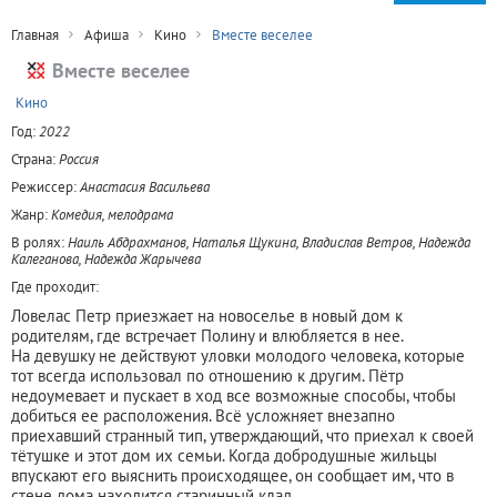
Главная
Афиша
Кино
Вместе веселее
Вместе веселее
+
Кино
Год:
2022
Страна:
Россия
Режиссер:
Анастасия Васильева
Жанр:
Комедия, мелодрама
В ролях:
Наиль Абдрахманов, Наталья Щукина, Владислав Ветров, Надежда
Калеганова, Надежда Жарычева
Где проходит:
Ловелас Петр приезжает на новоселье в новый дом к
родителям, где встречает Полину и влюбляется в нее.
На девушку не действуют уловки молодого человека, которые
тот всегда использовал по отношению к другим. Пётр
недоумевает и пускает в ход все возможные способы, чтобы
добиться ее расположения. Всё усложняет внезапно
приехавший странный тип, утверждающий, что приехал к своей
тётушке и этот дом их семьи. Когда добродушные жильцы
впускают его выяснить происходящее, он сообщает им, что в
стене дома находится старинный клад.