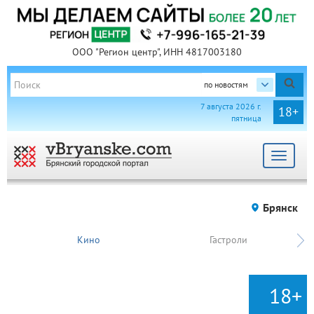
ООО "Регион центр", ИНН 4817003180
по новостям
7 августа 2026 г.
18+
пятница
Toggle
navigat
Брянск
Кино
Гастроли
18+