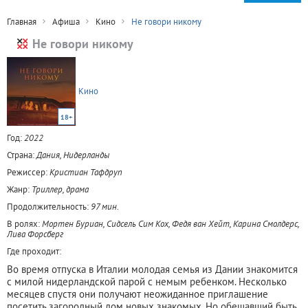
Главная
Афиша
Кино
Не говори никому
Не говори никому
Кино
18+
Год:
2022
Страна:
Дания, Нидерланды
Режиссер:
Кристиан Тафдруп
Жанр:
Триллер, драма
Продолжительность:
97 мин.
В ролях:
Мортен Буриан, Сидсель Сим Кох, Федя ван Хейт, Карина Смолдерс,
Лива Форсберг
Где проходит:
Во время отпуска в Италии молодая семья из Дании знакомится
с милой нидерландской парой с немым ребенком. Несколько
месяцев спустя они получают неожиданное приглашение
посетить загородный дом новых знакомых. Но обещавший быть