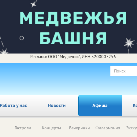
Реклама: ООО "Медведик", ИНН 3200007256
Работа у нас
Новости
Афиша
К
Гастроли
Концерты
Вечеринки
Филармония
Экск