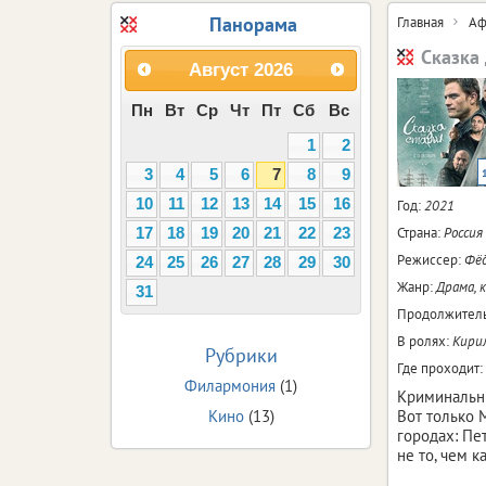
Панорама
Главная
Аф
Сказка
Август
2026
Пн
Вт
Ср
Чт
Пт
Сб
Вс
1
2
3
4
5
6
7
8
9
10
11
12
13
14
15
16
Год:
2021
Страна:
Россия
17
18
19
20
21
22
23
Режиссер:
Фёд
24
25
26
27
28
29
30
Жанр:
Драма, 
31
Продолжитель
В ролях:
Кирил
Рубрики
Где проходит:
Филармония
(1)
Криминальны
Кино
(13)
Вот только 
городах: Пе
не то, чем к