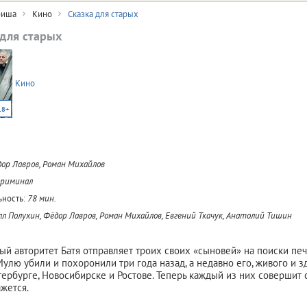
иша
Кино
Сказка для старых
 для старых
Кино
18+
ор Лавров, Роман Михайлов
криминал
ность:
78 мин.
л Полухин, Фёдор Лавров, Роман Михайлов, Евгений Ткачук, Анатолий Тишин
й авторитет Батя отправляет троих своих «сыновей» на поиски печ
Мулю убили и похоронили три года назад, а недавно его, живого и з
тербурге, Новосибирске и Ростове. Теперь каждый из них совершит с
ажется.