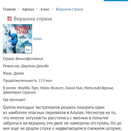
Главная
Афиша
Кино
Вершина страха
Вершина страха
Кино
16+
Страна:
Великобритания
Режиссер:
Джулиан Джилби
Жанр:
Драма
Продолжительность:
115 мин.
В ролях:
Фредди Торп, Райан Филипп, Ханна Нью, Матильда Варнье,
Джанмарко Саурино
Где проходит:
Группа молодых экстремалов решила покорить один
из наиболее опасных перевалов в Альпах. Несмотря на то,
что многие энтузиасты расстались с жизнью в попытке
забраться на вершину, эти двое не намерены отступать. Но до
них еще не дошли слухи о надвигающемся снежном шторме,