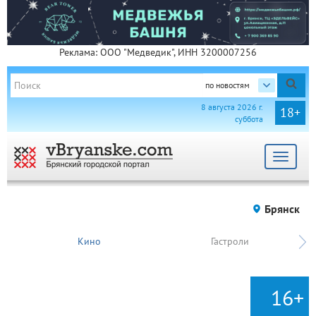
Реклама: ООО "Медведик", ИНН 3200007256
по новостям
8 августа 2026 г.
18+
суббота
Toggle
navigat
Брянск
Кино
Гастроли
16+