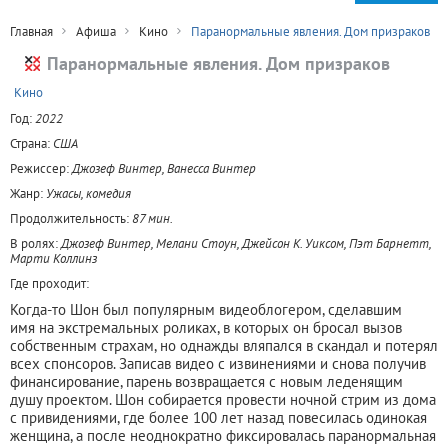
Главная
Афиша
Кино
Паранормальные явления. Дом призраков
Паранормальные явления. Дом призраков
+
Кино
Год:
2022
Страна:
США
Режиссер:
Джозеф Винтер, Ванесса Винтер
Жанр:
Ужасы, комедия
Продолжительность:
87 мин.
В ролях:
Джозеф Винтер, Мелани Стоун, Джейсон К. Уиксом, Пэт Барнетт,
Марти Коллинз
Где проходит:
Когда-то Шон был популярным видеоблогером, сделавшим
имя на экстремальных роликах, в которых он бросал вызов
собственным страхам, но однажды вляпался в скандал и потерял
всех спонсоров. Записав видео с извинениями и снова получив
финансирование, парень возвращается с новым леденящим
душу проектом. Шон собирается провести ночной стрим из дома
с привидениями, где более 100 лет назад повесилась одинокая
женщина, а после неоднократно фиксировалась паранормальная