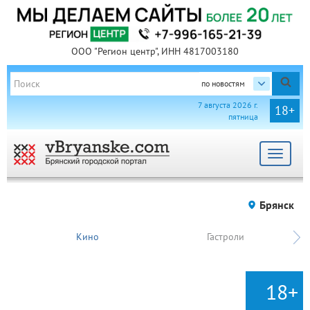
ООО "Регион центр", ИНН 4817003180
по новостям
7 августа 2026 г.
18+
пятница
Toggle
navigat
Брянск
Кино
Гастроли
18+