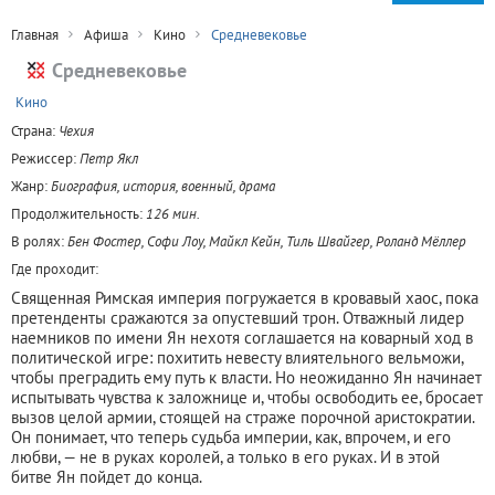
Главная
Афиша
Кино
Средневековье
Средневековье
+
Кино
Страна:
Чехия
Режиссер:
Петр Якл
Жанр:
Биография, история, военный, драма
Продолжительность:
126 мин.
В ролях:
Бен Фостер, Софи Лоу, Майкл Кейн, Тиль Швайгер, Роланд Мёллер
Где проходит:
Священная Римская империя погружается в кровавый хаос, пока
претенденты сражаются за опустевший трон. Отважный лидер
наемников по имени Ян нехотя соглашается на коварный ход в
политической игре: похитить невесту влиятельного вельможи,
чтобы преградить ему путь к власти. Но неожиданно Ян начинает
испытывать чувства к заложнице и, чтобы освободить ее, бросает
вызов целой армии, стоящей на страже порочной аристократии.
Он понимает, что теперь судьба империи, как, впрочем, и его
любви, — не в руках королей, а только в его руках. И в этой
битве Ян пойдет до конца.