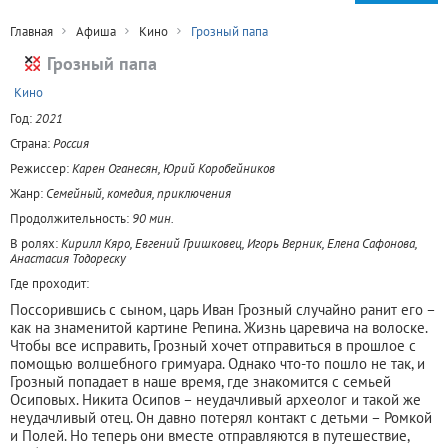
Главная
Афиша
Кино
Грозный папа
Грозный папа
+
Кино
Год:
2021
Страна:
Россия
Режиссер:
Карен Оганесян, Юрий Коробейников
Жанр:
Семейный, комедия, приключения
Продолжительность:
90 мин.
В ролях:
Кирилл Кяро, Евгений Гришковец, Игорь Верник, Елена Сафонова,
Анастасия Тодореску
Где проходит:
Поссорившись с сыном, царь Иван Грозный случайно ранит его –
как на знаменитой картине Репина. Жизнь царевича на волоске.
Чтобы все исправить, Грозный хочет отправиться в прошлое с
помощью волшебного гримуара. Однако что-то пошло не так, и
Грозный попадает в наше время, где знакомится с семьей
Осиповых. Никита Осипов – неудачливый археолог и такой же
неудачливый отец. Он давно потерял контакт с детьми – Ромкой
и Полей. Но теперь они вместе отправляются в путешествие,