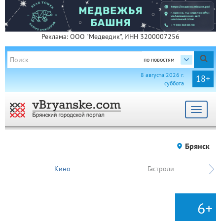
Реклама: ООО "Медведик", ИНН 3200007256
по новостям
8 августа 2026 г.
18+
суббота
Toggle
navigat
Брянск
Кино
Гастроли
6+