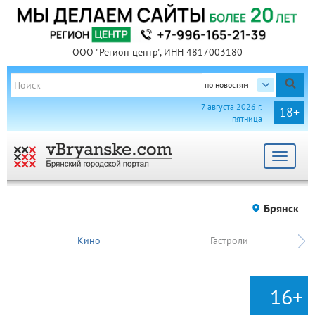
ООО "Регион центр", ИНН 4817003180
по новостям
7 августа 2026 г.
18+
пятница
Toggle
navigat
Брянск
Кино
Гастроли
16+