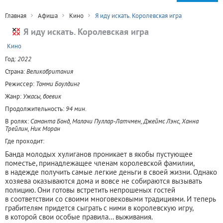
Главная
Афиша
Кино
Я иду искать. Королевская игра
Я иду искать. Королевская игра
+
Кино
Год:
2022
Страна:
Великобритания
Режиссер:
Томми Боулдинг
Жанр:
Ужасы, боевик
Продолжительность:
94 мин.
В ролях:
Саманта Бонд, Малачи Пуллар-Латчмен, Джеймс Лэнс, Ханна
Трейлин, Ник Моран
Где проходит:
Банда молодых хулиганов проникает в якобы пустующее
поместье, принадлежащее членам королевской фамилии,
в надежде получить самые легкие деньги в своей жизни. Однако
хозяева оказываются дома и вовсе не собираются вызывать
полицию. Они готовы встретить непрошеных гостей
в соответствии со своими многовековыми традициями. И теперь
грабителям придется сыграть с ними в королевскую игру,
в которой свои особые правила… выживания.