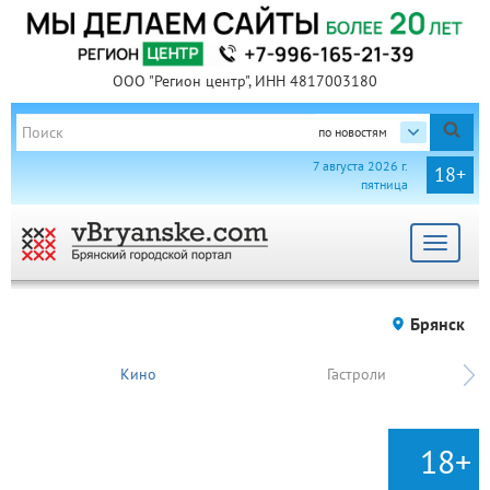
ООО "Регион центр", ИНН 4817003180
по новостям
7 августа 2026 г.
18+
пятница
Toggle
navigat
Брянск
Кино
Гастроли
18+