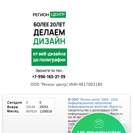
ООО "Регион центр", ИНН 4817003180
© ООО
"Регион центр" 2004 - 2026
Информационное наполнение:
Информационное агентство vRossii.ru
Свидетельство о регистрации СМИ
информационного агентства vRossii.ru
ИА № ФС 77‑35502
выдано РОСКОМНАДЗОРом 04 марта
2009г.
И. О. Главного редактора Нарыков А. Н.
Баннеры на портале размещаются на