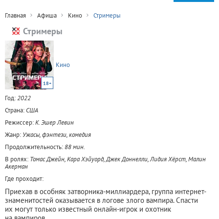
Главная
Афиша
Кино
Стримеры
Стримеры
Кино
18+
Год:
2022
Страна:
США
Режиссер:
К. Эшер Левин
Жанр:
Ужасы, фэнтези, комедия
Продолжительность:
88 мин.
В ролях:
Томас Джейн, Кара Хэйуорд, Джек Доннелли, Лидия Хёрст, Малин
Акерман
Где проходит:
Приехав в особняк затворника-миллиардера, группа интернет-
знаменитостей оказывается в логове злого вампира. Спасти
их могут только известный онлайн-игрок и охотник
на вампиров.