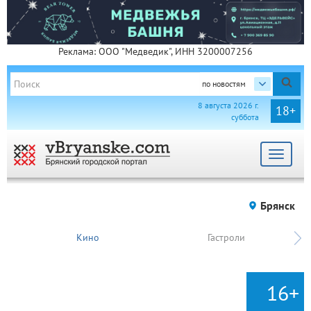
Реклама: ООО "Медведик", ИНН 3200007256
по новостям
8 августа 2026 г.
18+
суббота
Toggle
navigat
Брянск
Кино
Гастроли
16+