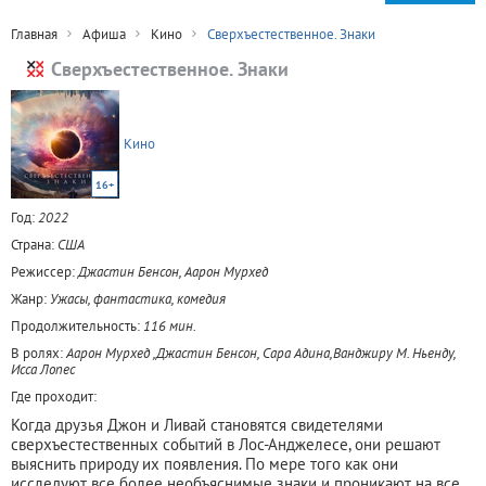
Главная
Афиша
Кино
Сверхъестественное. Знаки
Сверхъестественное. Знаки
Кино
16+
Год:
2022
Страна:
США
Режиссер:
Джастин Бенсон, Аарон Мурхед
Жанр:
Ужасы, фантастика, комедия
Продолжительность:
116 мин.
В ролях:
Аарон Мурхед ,Джастин Бенсон, Сара Адина,Ванджиру М. Ньенду,
Исса Лопес
Где проходит:
Когда друзья Джон и Ливай становятся свидетелями
сверхъестественных событий в Лос-Анджелесе, они решают
выяснить природу их появления. По мере того как они
исследуют все более необъяснимые знаки и проникают на все