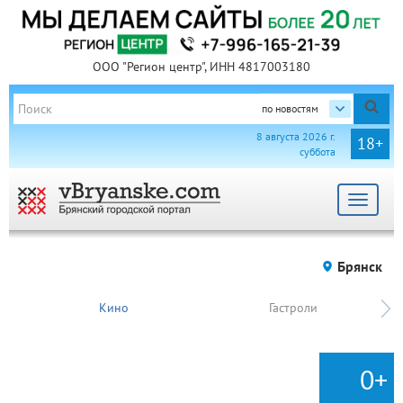
ООО "Регион центр", ИНН 4817003180
по новостям
8 августа 2026 г.
18+
суббота
Toggle
navigat
Брянск
Кино
Гастроли
0+