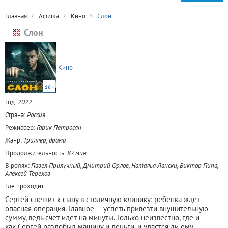
Главная
Афиша
Кино
Слон
Слон
Кино
16+
Год:
2022
Страна:
Россия
Режиссер:
Гарик Петросян
Жанр:
Триллер, драма
Продолжительность:
87 мин.
В ролях:
Павел Прилучный, Дмитрий Орлов, Наталья Лански, Виктор Пипа,
Алексей Терехов
Где проходит:
Сергей спешит к сыну в столичную клинику: ребенка ждет
опасная операция. Главное — успеть привезти внушительную
сумму, ведь счет идет на минуты. Только неизвестно, где и
как Сергей раздобыл машину и деньги, и удастся ли ему