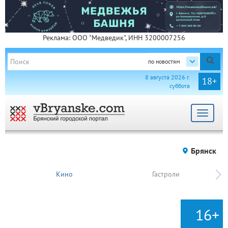
Реклама: ООО "Медведик", ИНН 3200007256
по новостям
8 августа 2026 г.
18+
суббота
Toggle
navigat
Брянск
Кино
Гастроли
16+