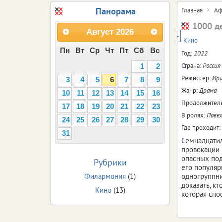
Панорама
Главная
Аф
1000 д
Август
2026
18+
Кино
Пн
Вт
Ср
Чт
Пт
Сб
Вс
Год:
2022
Страна:
Россия
1
2
Режиссер:
Ири
3
4
5
6
7
8
9
Жанр:
Драма
10
11
12
13
14
15
16
Продолжитель
17
18
19
20
21
22
23
В ролях:
Павел
24
25
26
27
28
29
30
Где проходит:
31
Семнадцатил
провокации 
опасных под
Рубрики
его популяр
Филармония
(1)
одногруппни
доказать, к
Кино
(13)
которая спо