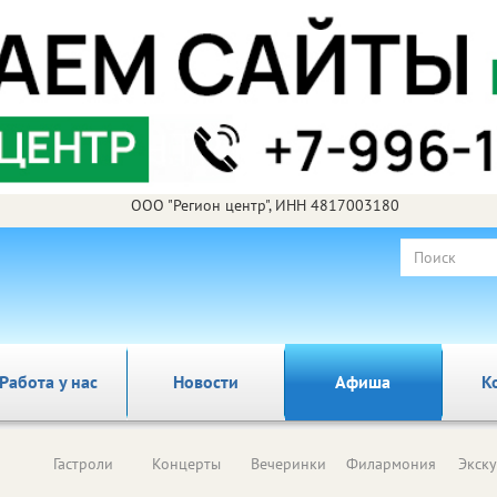
ООО "Регион центр", ИНН 4817003180
Работа у нас
Новости
Афиша
К
Гастроли
Концерты
Вечеринки
Филармония
Экск