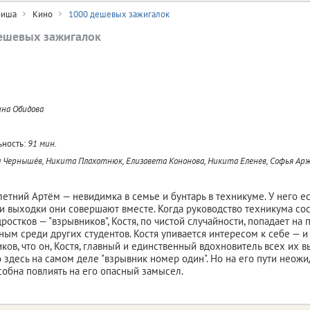
иша
Кино
1000 дешевых зажигалок
ешевых зажигалок
на Обидова
ность:
91 мин.
 Чернышёв, Никита Плахотнюк, Елизавета Кононова, Никита Еленев, Софья Ар
етний Артём — невидимка в семье и бунтарь в техникуме. У него ест
и выходки они совершают вместе. Когда руководство техникума со
ростков — "взрывников", Костя, по чистой случайности, попадает на 
ным среди других студентов. Костя упивается интересом к себе — и 
ков, что он, Костя, главный и единственный вдохновитель всех их 
то здесь на самом деле "взрывник номер один". Но на его пути неожи
собна повлиять на его опасный замысел.