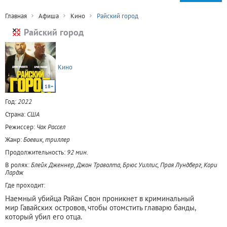
Главная
Афиша
Кино
Райский город
Райский город
Кино
18+
Год:
2022
Страна:
США
Режиссер:
Чак Рассел
Жанр:
Боевик, триллер
Продолжительность:
92 мин.
В ролях:
Блейк Дженнер, Джон Траволта, Брюс Уиллис, Прая Лундберг, Кори
Лардж
Где проходит:
Наемный убийца Райан Свон проникнет в криминальный
мир Гавайских островов, чтобы отомстить главарю банды,
который убил его отца.