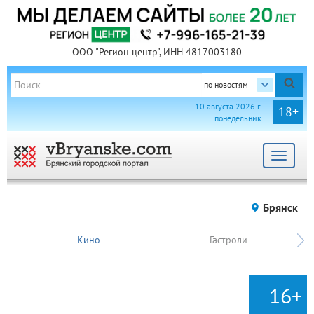
ООО "Регион центр", ИНН 4817003180
по новостям
10 августа 2026 г.
18+
понедельник
Toggle
navigat
Брянск
Кино
Гастроли
16+