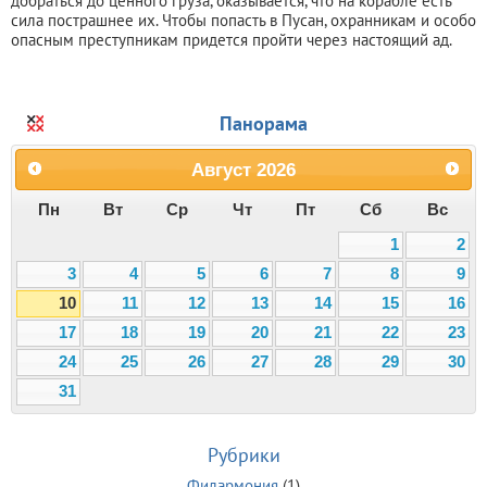
добраться до ценного груза, оказывается, что на корабле есть
сила пострашнее их. Чтобы попасть в Пусан, охранникам и особо
опасным преступникам придется пройти через настоящий ад.
Панорама
Август
2026
Пн
Вт
Ср
Чт
Пт
Сб
Вс
1
2
3
4
5
6
7
8
9
10
11
12
13
14
15
16
17
18
19
20
21
22
23
24
25
26
27
28
29
30
31
Рубрики
Филармония
(1)