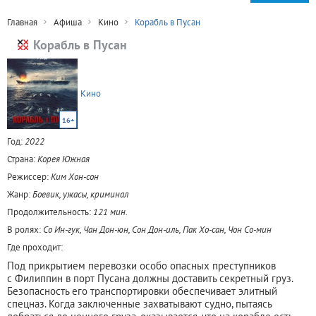
Главная
Афиша
Кино
Корабль в Пусан
Корабль в Пусан
Кино
16+
Год:
2022
Страна:
Корея Южная
Режиссер:
Ким Хон-сон
Жанр:
Боевик, ужасы, криминал
Продолжительность:
121 мин.
В ролях:
Со Ин-гук, Чан Дон-юн, Сон Дон-иль, Пак Хо-сан, Чон Со-мин
Где проходит:
Под прикрытием перевозки особо опасных преступников
с Филиппин в порт Пусана должны доставить секретный груз.
Безопасность его транспортировки обеспечивает элитный
спецназ. Когда заключенные захватывают судно, пытаясь