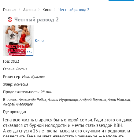
Главная
Афиша
Кино
Честный развод 2
Честный развод 2
Кино
16+
Год:
2021
Страна:
Россия
Режиссер:
Иван Кульнев
Жанр:
Комедия
Продолжительность:
98 мин.
В ролях:
Александр Робак, Агата Муцениеце, Андрей Борисов, Анна Невская,
Андрей Федорцов
Где проходит:
Гена всю жизнь старался быть опорой семьи. Ради этого он даже
отказался от бурной молодости и мечты стать звездой КВН.
А когда спустя 25 лет жена назвала его скучным и предложила
развестись, Гена решает наверстать упущенное — наполнить