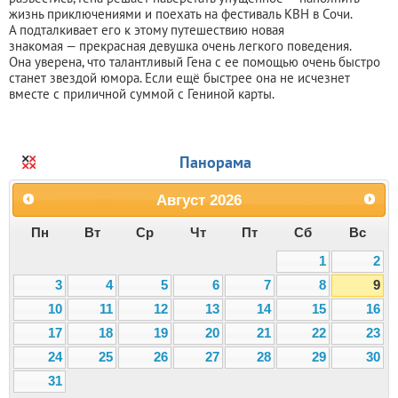
жизнь приключениями и поехать на фестиваль КВН в Сочи.
А подталкивает его к этому путешествию новая
знакомая — прекрасная девушка очень легкого поведения.
Она уверена, что талантливый Гена с ее помощью очень быстро
станет звездой юмора. Если ещё быстрее она не исчезнет
вместе с приличной суммой с Гениной карты.
Панорама
Август
2026
Пн
Вт
Ср
Чт
Пт
Сб
Вс
1
2
3
4
5
6
7
8
9
10
11
12
13
14
15
16
17
18
19
20
21
22
23
24
25
26
27
28
29
30
31