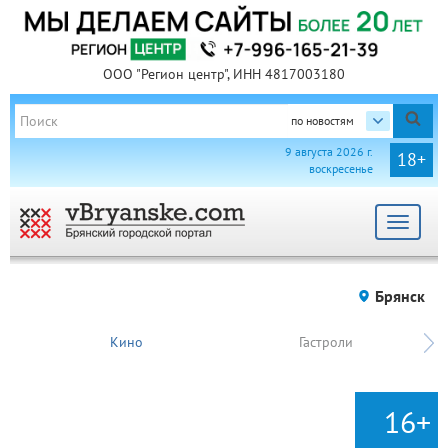
ООО "Регион центр", ИНН 4817003180
по новостям
9 августа 2026 г.
18+
воскресенье
Toggle
navigat
Брянск
Кино
Гастроли
16+