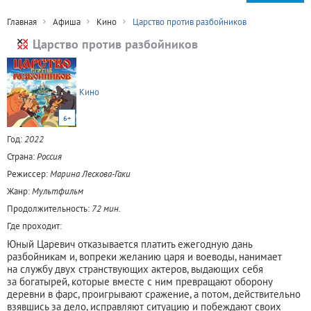
Главная
Афиша
Кино
Царство против разбойников
Царство против разбойников
Кино
6+
Год:
2022
Страна:
Россия
Режиссер:
Марина Лескова-Гаки
Жанр:
Мультфильм
Продолжительность:
72 мин.
Где проходит:
Юный Царевич отказывается платить ежегодную дань
разбойникам и, вопреки желанию царя и воеводы, нанимает
на службу двух странствующих актеров, выдающих себя
за богатырей, которые вместе с ним превращают оборону
деревни в фарс, проигрывают сражение, а потом, действительно
взявшись за дело, исправляют ситуацию и побеждают своих