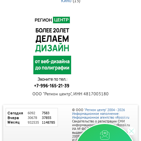
Кино
(13)
ООО "Регион центр", ИНН 4817003180
© ООО
"Регион центр" 2004 - 2026
Информационное наполнение:
Информационное агентство vRossii.ru
Свидетельство о регистрации СМИ
информационного агентства vRossii.ru
ИА № ФС 77‑35502
выдано РОСКОМНАДЗОРом 04 марта
2009г.
И. О. Главного редактора Нарыков А. Н.