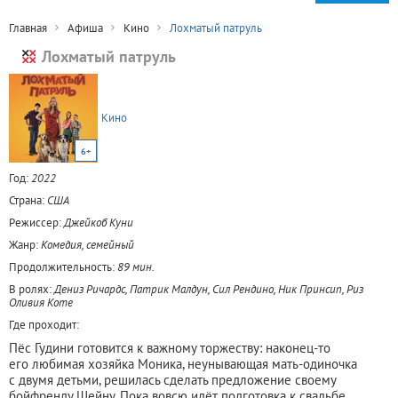
Главная
Афиша
Кино
Лохматый патруль
Лохматый патруль
Кино
6+
Год:
2022
Страна:
США
Режиссер:
Джейкоб Куни
Жанр:
Комедия, семейный
Продолжительность:
89 мин.
В ролях:
Дениз Ричардс, Патрик Малдун, Сил Рендино, Ник Принсип, Риз
Оливия Коте
Где проходит:
Пёс Гудини готовится к важному торжеству: наконец-то
его любимая хозяйка Моника, неунывающая мать-одиночка
с двумя детьми, решилась сделать предложение своему
бойфренду Шейну. Пока вовсю идёт подготовка к свадьбе,