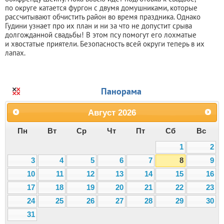
по округе катается фургон с двумя домушниками, которые
рассчитывают обчистить район во время праздника. Однако
Гудини узнает про их план и ни за что не допустит срыва
долгожданной свадьбы! В этом псу помогут его лохматые
и хвостатые приятели. Безопасность всей округи теперь в их
лапах.
Панорама
Август
2026
Пн
Вт
Ср
Чт
Пт
Сб
Вс
1
2
3
4
5
6
7
8
9
10
11
12
13
14
15
16
17
18
19
20
21
22
23
24
25
26
27
28
29
30
31