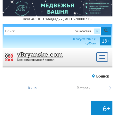
Реклама: ООО "Медведик", ИНН 3200007256
по новостям
8 августа 2026 г.
18+
суббота
Toggle
navigat
Брянск
Кино
Гастроли
6+