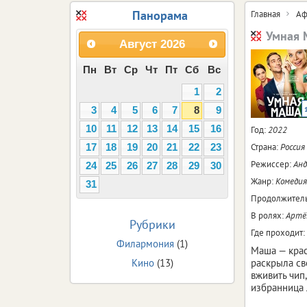
Панорама
Главная
Аф
Умная 
Август
2026
Пн
Вт
Ср
Чт
Пт
Сб
Вс
1
2
3
4
5
6
7
8
9
10
11
12
13
14
15
16
Год:
2022
Страна:
Россия
17
18
19
20
21
22
23
Режиссер:
Анд
24
25
26
27
28
29
30
Жанр:
Комедия
31
Продолжитель
В ролях:
Артём
Рубрики
Где проходит:
Филармония
(1)
Маша — крас
Кино
(13)
раскрыла св
вживить чип
избранница 