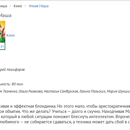
иша
Кино
Умная Маша
Маша
Кино
12+
рей Никифоров
ность:
80 мин.
 Ткаченко, Ольга Рыжкова, Настасья Самбурская, Галина Польских, Мария Шукш
ивая и эффектная блондинка. Но этого мало, чтобы аристократична
ои объятия. Что же делать? Учиться — долго и скучно. Находчивая 
, который в любой ситуации поможет блеснуть интеллектом. Впроче
любимого — не собирается сдаваться, а техника может дать сбой в