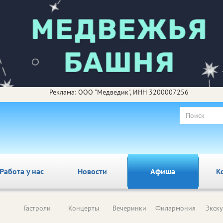
Реклама: ООО "Медведик", ИНН 3200007256
Работа у нас
Новости
Афиша
К
Гастроли
Концерты
Вечеринки
Филармония
Экск