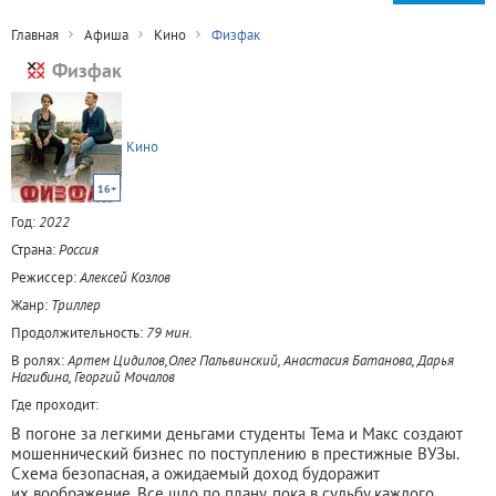
Главная
Афиша
Кино
Физфак
Физфак
Кино
16+
Год:
2022
Страна:
Россия
Режиссер:
Алексей Козлов
Жанр:
Триллер
Продолжительность:
79 мин.
В ролях:
Артем Цидилов,Олег Пальвинский, Анастасия Батанова, Дарья
Нагибина, Георгий Мочалов
Где проходит:
В погоне за легкими деньгами студенты Тема и Макс создают
мошеннический бизнес по поступлению в престижные ВУЗы.
Схема безопасная, а ожидаемый доход будоражит
их воображение. Все шло по плану, пока в судьбу каждого