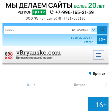
ООО "Регион центр", ИНН 4817003180
по новостям
6 августа 2026 г.
18+
четверг
Toggle
navigat
Брянск
Кино
Гастроли
16+