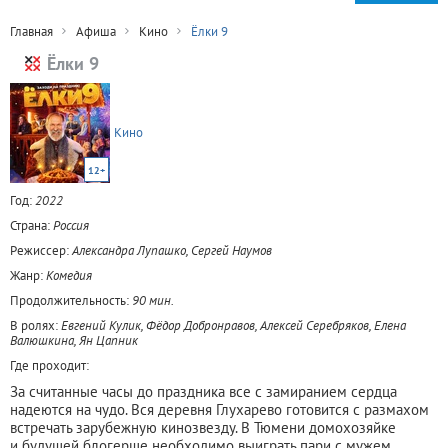
Главная
Афиша
Кино
Ёлки 9
Ёлки 9
Кино
12+
Год:
2022
Страна:
Россия
Режиссер:
Александра Лупашко, Сергей Наумов
Жанр:
Комедия
Продолжительность:
90 мин.
В ролях:
Евгений Кулик, Фёдор Добронравов, Алексей Серебряков, Елена
Валюшкина, Ян Цапник
Где проходит:
За считанные часы до праздника все с замиранием сердца
надеются на чудо. Вся деревня Глухарево готовится с размахом
встречать зарубежную кинозвезду. В Тюмени домохозяйке
и будущей блогерше необходимо выиграть пари с мужем.