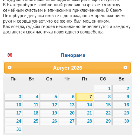
В Екатеринбурге влюбленный ролевик разрывается между
семейным счастьем и эпическими приключениями. В Санкт-
Петербурге девушка вместе с долгожданным предложением
руки и сердца узнает, что ее жених был мошенником.
Как всегда, судьбы героев неожиданно переплетутся и каждому
достанется своя частичка новогоднего волшебства.
Панорама
Август
2026
Пн
Вт
Ср
Чт
Пт
Сб
Вс
1
2
3
4
5
6
7
8
9
10
11
12
13
14
15
16
17
18
19
20
21
22
23
24
25
26
27
28
29
30
31