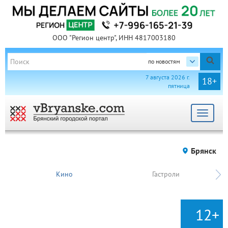
ООО "Регион центр", ИНН 4817003180
по новостям
7 августа 2026 г.
18+
пятница
Toggle
navigat
Брянск
Кино
Гастроли
12+