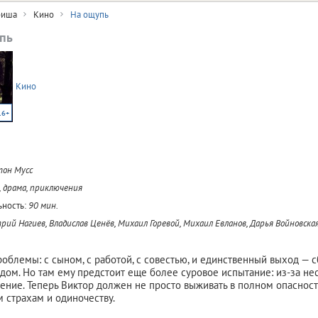
иша
Кино
На ощупь
пь
Кино
16+
он Мусс
, драма, приключения
ность:
90 мин.
ий Нагиев, Владислав Ценёв, Михаил Горевой, Михаил Евланов, Дарья Войновска
роблемы: с сыном, с работой, с совестью, и единственный выход — 
дом. Но там ему предстоит еще более суровое испытание: из-за нес
рение. Теперь Виктор должен не просто выживать в полном опасност
 страхам и одиночеству.