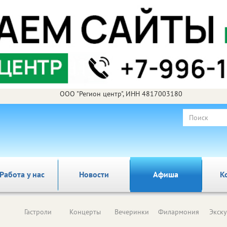
ООО "Регион центр", ИНН 4817003180
Работа у нас
Новости
Афиша
К
Гастроли
Концерты
Вечеринки
Филармония
Экск