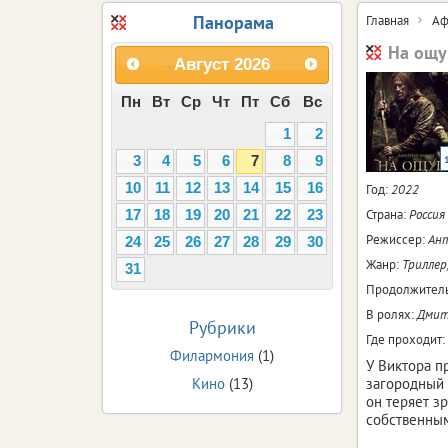
Панорама
Главная
Аф
На ощу
Август
2026
Пн
Вт
Ср
Чт
Пт
Сб
Вс
1
2
3
4
5
6
7
8
9
10
11
12
13
14
15
16
Год:
2022
Страна:
Россия
17
18
19
20
21
22
23
Режиссер:
Ант
24
25
26
27
28
29
30
Жанр:
Триллер
31
Продолжитель
В ролях:
Дмитр
Рубрики
Где проходит:
Филармония
(1)
У Виктора п
Кино
(13)
загородный 
он теряет з
собственным